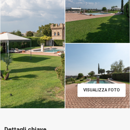
Daniele Raffaelli-
www.danieleraffaelli.com
VISUALIZZA FOTO
Dettagli chiave