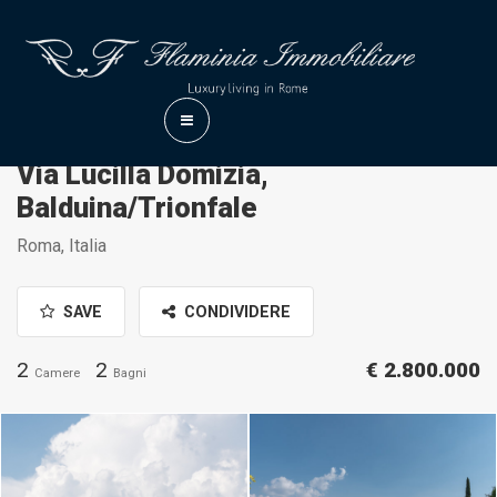
Via Lucilla Domizia,
Balduina/Trionfale
Roma, Italia
SAVE
CONDIVIDERE
2
2
€ 2.800.000
Camere
Bagni
Daniele Raffaelli-
Daniele Raffaelli-
www.danieleraffaelli.com
www.danieleraffaelli.com