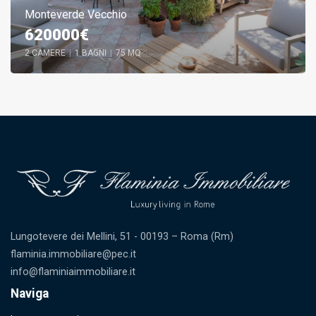
Monteverde Vecchio
620000€
2 CAMERE
|
1 BAGNI
|
75 MQ
Lungotevere dei Mellini, 51 - 00193 – Roma (Rm)
flaminia.immobiliare@pec.it
info@flaminiaimmobiliare.it
Naviga