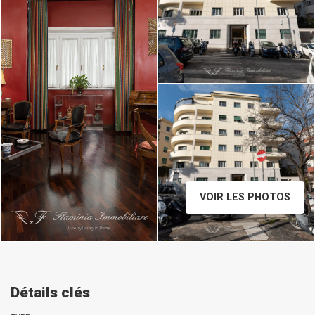
Daniele Raffaelli-
www.danieleraffaelli.com
VOIR LES PHOTOS
Détails clés