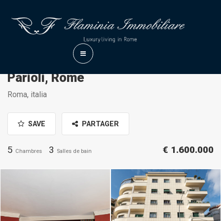
Parioli, Rome
Roma, italia
SAVE
PARTAGER
5
3
€ 1.600.000
Chambres
Salles de bain
Daniele Raffaelli-
Daniele Raffaelli-
www.danieleraffaelli.com
www.danieleraffaelli.com