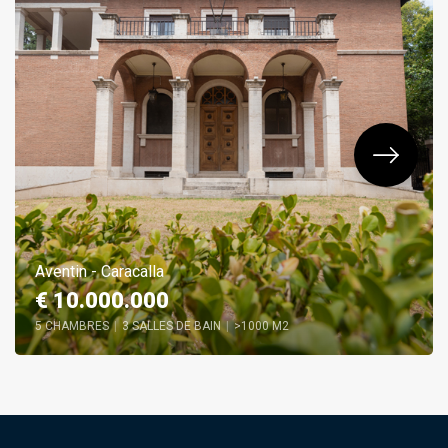
Aventin - Caracalla
€ 10.000.000
5 CHAMBRES
|
3 SALLES DE BAIN
|
>1000 M2