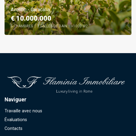
Aventin - Caracalla
€ 10.000.000
5 CHAMBRES
|
3 SALLES DE BAIN
|
>1000 M2
Naviguer
Travaille avec nous
Évaluations
Contacts